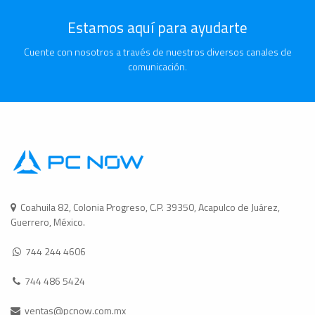
Estamos aquí para ayudarte
Cuente con nosotros a través de nuestros diversos canales de
comunicación.
Coahuila 82, Colonia Progreso, C.P. 39350, Acapulco de Juárez,
Guerrero, México.
744 244 4606
744 486 5424
ventas@pcnow.com.mx