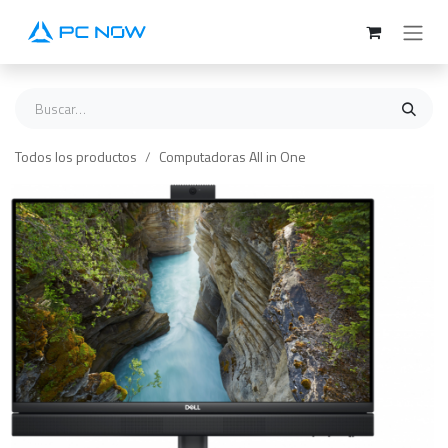
Ir al contenido
Todos los productos
Computadoras All in One