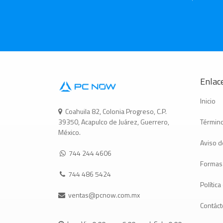
Enlace
Inicio
Coahuila 82, Colonia Progreso, C.P.
Término
39350, Acapulco de Juárez, Guerrero,
México.
Aviso d
744 244 4606
Formas
744 486 5424
Polític
ventas@pcnow.com.mx
Contác