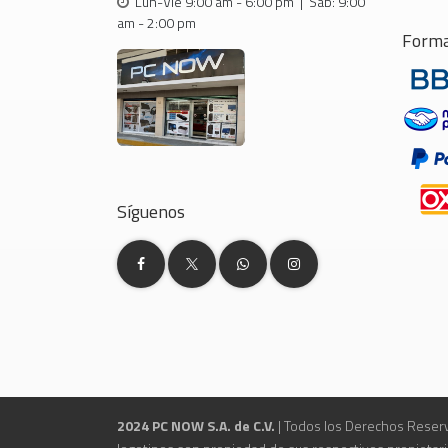
Lun-Vie 9:00 am - 6:00 pm | Sab: 9:00
am - 2:00 pm
Forma
Síguenos
2024 PC NOW S.A. de C.V.
| Todos los Derechos Reserv