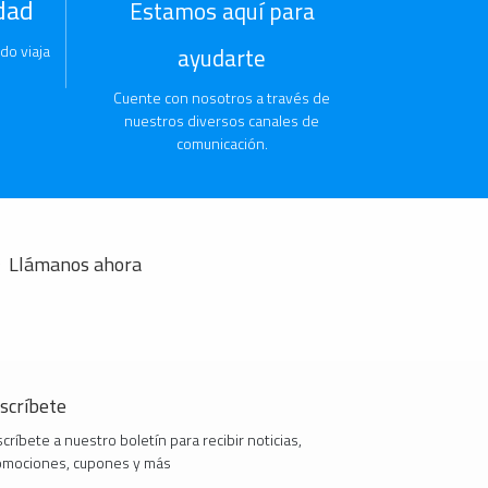
dad
Estamos aquí para
do viaja
ayudarte
Cuente con nosotros a través de
nuestros diversos canales de
comunicación.
Llámanos ahora
scríbete
críbete a nuestro boletín para recibir noticias,
omociones, cupones y más