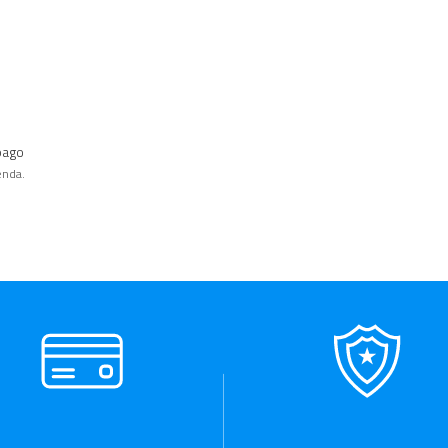
pago
enda.