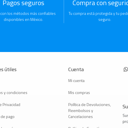
Pagos seguros
Compra con seguri
 con los métodos más confiables
Tu compra está protegida y tu pedi
disponibles en México.
seguro.
s útiles
Cuenta
Mi cuenta
s y condiciones
Mis compras
e Privacidad
Política de Devoluciones,
Su
Reembolsos y
Sus
 de pago
Cancelaciones
pr