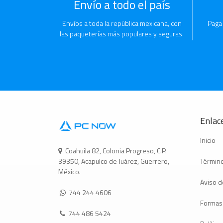
Envío a todo el país
Envíos a toda la república mexicana, con
Paga
las paqueterías más populares y seguras.
Enlace
Inicio
Coahuila 82, Colonia Progreso, C.P.
Término
39350, Acapulco de Juárez, Guerrero,
México.
Aviso d
744 244 4606
Formas
744 486 5424