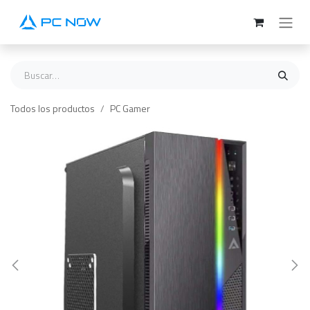
Ir al contenido
Todos los productos
PC Gamer