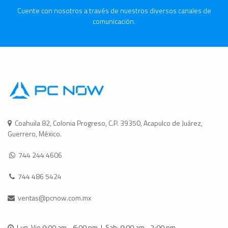
Cuente con nosotros a través de nuestros diversos canales de
comunicación.
Coahuila 82, Colonia Progreso, C.P. 39350, Acapulco de Juárez,
Guerrero, México.
744 244 4606
744 486 5424
ventas@pcnow.com.mx
Lun-Vie 9:00 am - 6:00 pm | Sab: 9:00 am - 2:00 pm