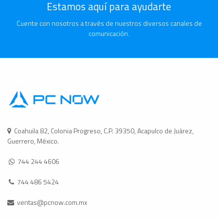
Estamos aquí para ayudarte
Cuente con nosotros a través de nuestros diversos canales de
comunicación.
Coahuila 82, Colonia Progreso, C.P. 39350, Acapulco de Juárez,
Guerrero, México.
744 244 4606
744 486 5424
ventas@pcnow.com.mx