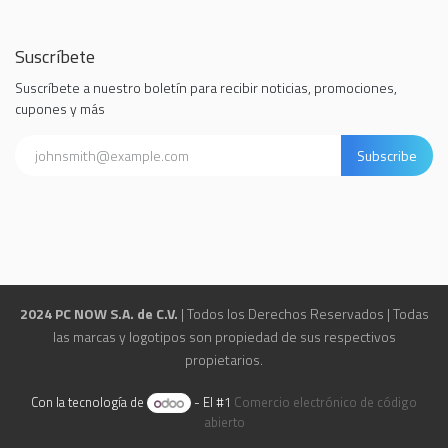
Suscríbete
Suscríbete a nuestro boletín para recibir noticias, promociones,
cupones y más
Subscribe
2024 PC NOW S.A. de C.V.
| Todos los Derechos Reservados | Todas
las marcas y logotipos son propiedad de sus respectivos
propietarios.
Con la tecnología de
- El #1
Comercio electrónico de código
abierto