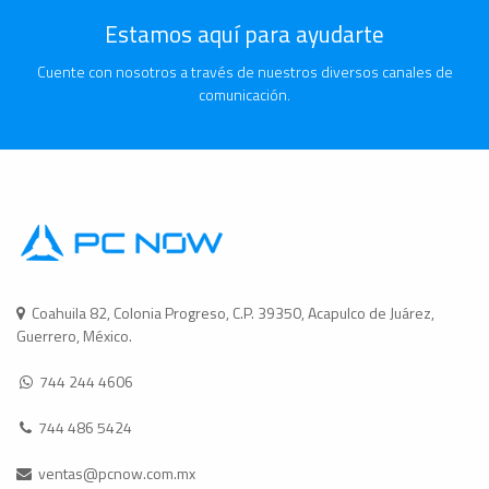
Estamos aquí para ayudarte
Cuente con nosotros a través de nuestros diversos canales de
comunicación.
Coahuila 82, Colonia Progreso, C.P. 39350, Acapulco de Juárez,
Guerrero, México.
744 244 4606
744 486 5424
ventas@pcnow.com.mx