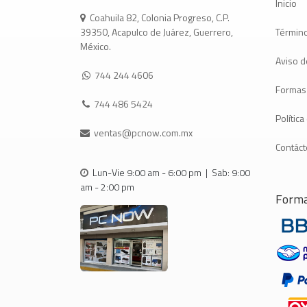
Inicio
Coahuila 82, Colonia Progreso, C.P.
Término
39350, Acapulco de Juárez, Guerrero,
México.
Aviso d
744 244 4606
Formas
744 486 5424
Polític
ventas@pcnow.com.mx
Contác
Lun-Vie 9:00 am - 6:00 pm | Sab: 9:00
am - 2:00 pm
Forma