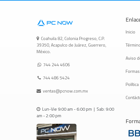
Enlace
Inicio
Coahuila 82, Colonia Progreso, C.P.
Término
39350, Acapulco de Juárez, Guerrero,
México.
Aviso d
744 244 4606
Formas
744 486 5424
Polític
ventas@pcnow.com.mx
Contác
Lun-Vie 9:00 am - 6:00 pm | Sab: 9:00
am - 2:00 pm
Forma