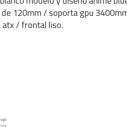
blanco modelo y diseño anime blu
s de 120mm / soporta gpu 3400mm /
atx / frontal liso.
pago
enda.