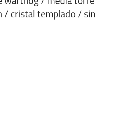
e warthog / media torre
 cristal templado / sin