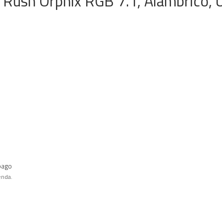
Rush Orphix RGB 7.1, Alámbrico, 
pago
enda.