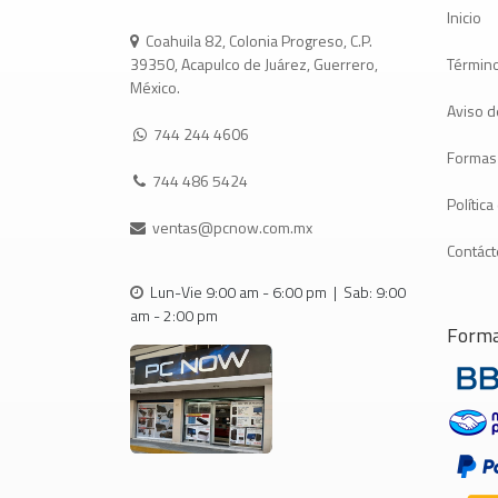
Inicio
Coahuila 82, Colonia Progreso, C.P.
Término
39350, Acapulco de Juárez, Guerrero,
México.
Aviso d
744 244 4606
Formas
744 486 5424
Polític
ventas@pcnow.com.mx
Contác
Lun-Vie 9:00 am - 6:00 pm | Sab: 9:00
am - 2:00 pm
Forma