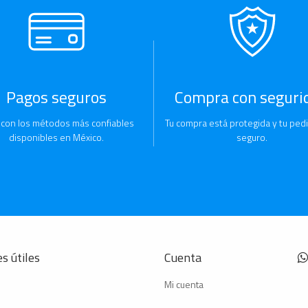
Pagos seguros
Compra con seguri
 con los métodos más confiables
Tu compra está protegida y tu pedi
disponibles en México.
seguro.
s útiles
Cuenta
Mi cuenta