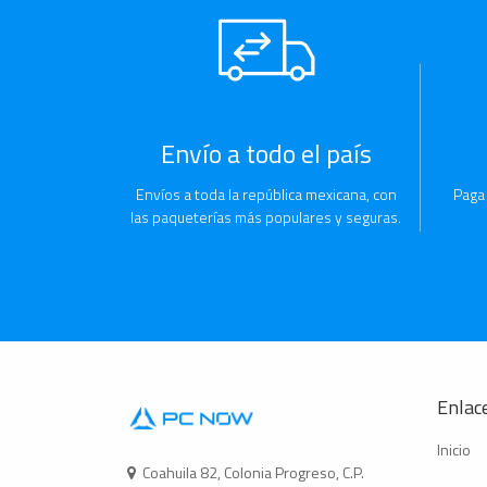
Envío a todo el país
Envíos a toda la república mexicana, con
Paga
las paqueterías más populares y seguras.
Enlace
Inicio
Coahuila 82, Colonia Progreso, C.P.