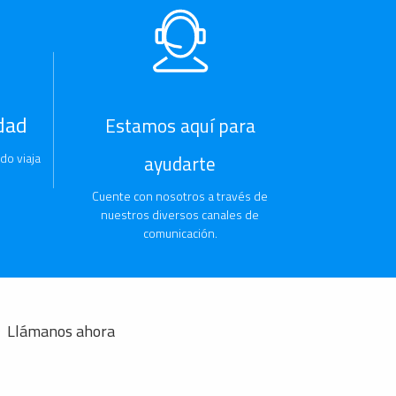
dad
Estamos aquí para
do viaja
ayudarte
Cuente con nosotros a través de
nuestros diversos canales de
comunicación.
Llámanos ahora