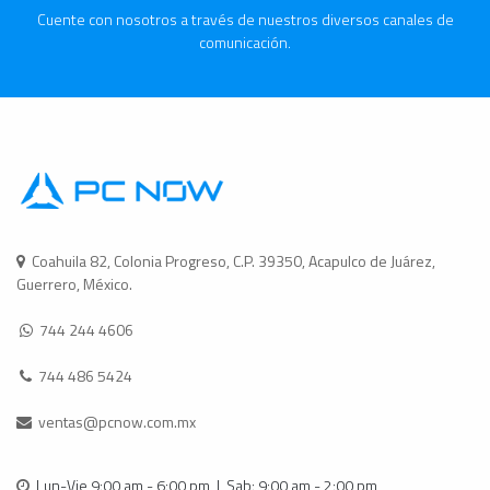
Cuente con nosotros a través de nuestros diversos canales de
comunicación.
Coahuila 82, Colonia Progreso, C.P. 39350, Acapulco de Juárez,
Guerrero, México.
744 244 4606
744 486 5424
ventas@pcnow.com.mx
Lun-Vie 9:00 am - 6:00 pm | Sab: 9:00 am - 2:00 pm