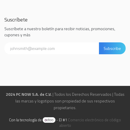
Suscríbete
Suscríbete a nuestro boletín para recibir noticias, promociones,
cupones y más
Subscribe
2024 PC NOW S.A. de C.V.
| Todos los Derechos Reservados | Todas
las marcas y logotipos son propiedad de sus respectivos
propietarios.
Con la tecnología de
- El #1
Comercio electrónico de código
abierto