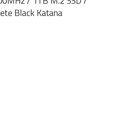
00MHz / 1TB M.2 SSD /
ete Black Katana