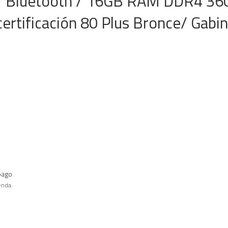
/ Bluetooth / 16GB RAM DDR4 36
rtificación 80 Plus Bronce/ Gabin
pago
enda.