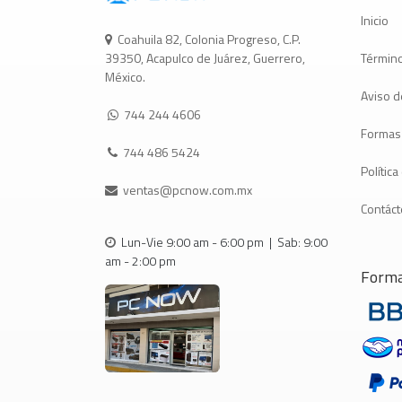
Inicio
Coahuila 82, Colonia Progreso, C.P.
Término
39350, Acapulco de Juárez, Guerrero,
México.
Aviso d
744 244 4606
Formas
744 486 5424
Polític
ventas@pcnow.com.mx
Contác
Lun-Vie 9:00 am - 6:00 pm | Sab: 9:00
am - 2:00 pm
Forma