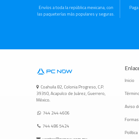
Envíos a toda la república mexicana, con
Paga
las paqueterías más populares y seguras.
Enlace
Inicio
Coahuila 82, Colonia Progreso, C.P.
Término
39350, Acapulco de Juárez, Guerrero,
México.
Aviso d
744 244 4606
Formas
744 486 5424
Polític
ventas@pcnow.com.mx