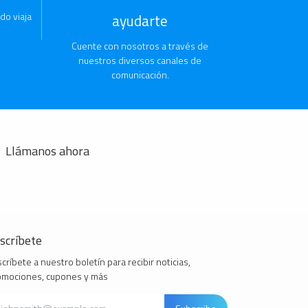
do viaja
ayudarte
Cuente con nosotros a través de
nuestros diversos canales de
comunicación.
Llámanos ahora
scríbete
críbete a nuestro boletín para recibir noticias,
omociones, cupones y más