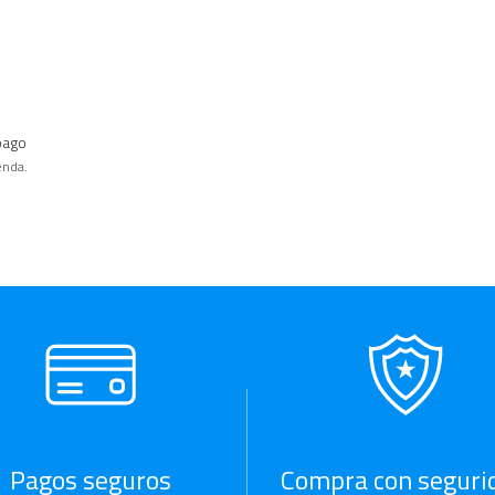
pago
enda.
Pagos seguros
Compra con seguri