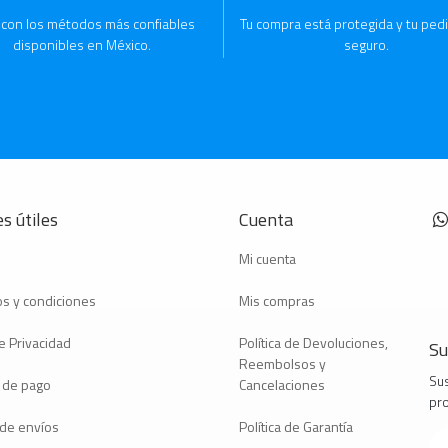
 con los métodos más confiables
Tu compra está protegida y tu pedi
disponibles en México.
seguro.
s útiles
Cuenta
Mi cuenta
s y condiciones
Mis compras
e Privacidad
Política de Devoluciones,
Su
Reembolsos y
Sus
 de pago
Cancelaciones
pr
a de envíos
Política de Garantía