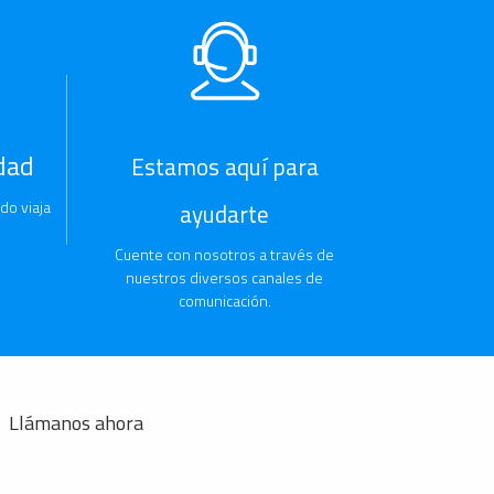
dad
Estamos aquí para
do viaja
ayudarte
Cuente con nosotros a través de
nuestros diversos canales de
comunicación.
Llámanos ahora