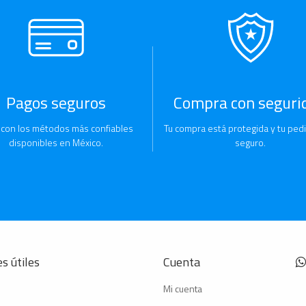
Pagos seguros
Compra con seguri
 con los métodos más confiables
Tu compra está protegida y tu pedi
disponibles en México.
seguro.
s útiles
Cuenta
Mi cuenta