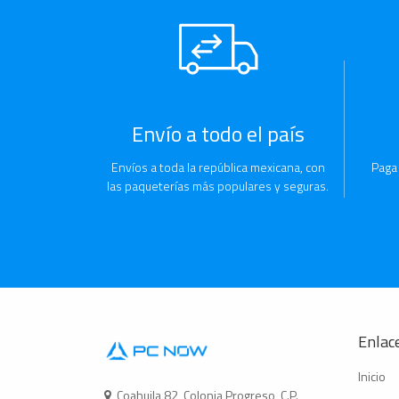
Envío a todo el país
Envíos a toda la república mexicana, con
Paga
las paqueterías más populares y seguras.
Enlace
Inicio
Coahuila 82, Colonia Progreso, C.P.