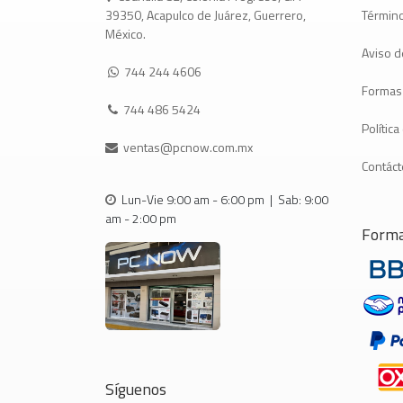
Término
39350, Acapulco de Juárez, Guerrero,
México.
Aviso d
744 244 4606
Formas
744 486 5424
Polític
ventas@pcnow.com.mx
Contác
Lun-Vie 9:00 am - 6:00 pm | Sab: 9:00
am - 2:00 pm
Forma
Síguenos