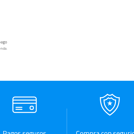
pago
enda.
Pagos seguros
Compra con seguri