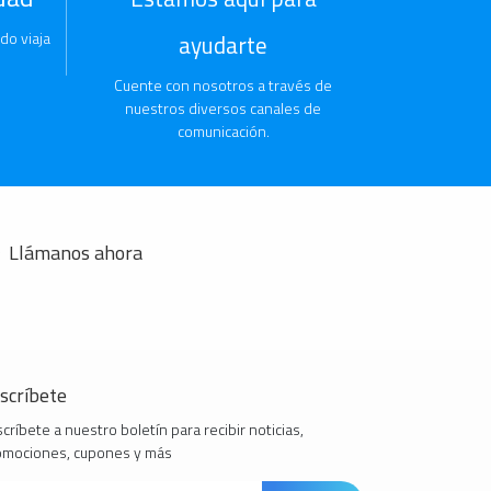
do viaja
ayudarte
Cuente con nosotros a través de
nuestros diversos canales de
comunicación.
Llámanos ahora
scríbete
críbete a nuestro boletín para recibir noticias,
omociones, cupones y más