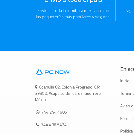
Envíos a toda la república mexicana, con
Paga
las paqueterías más populares y seguras.
Enlace
Inicio
Coahuila 82, Colonia Progreso, C.P.
Término
39350, Acapulco de Juárez, Guerrero,
México.
Aviso d
744 244 4606
Formas
744 486 5424
Polític