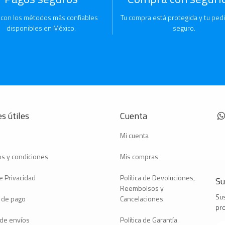
 con los métodos más confiables
Tu compra está protegida y tu pedi
disponibles en México.
seguro.
s útiles
Cuenta
Mi cuenta
s y condiciones
Mis compras
e Privacidad
Política de Devoluciones,
Su
Reembolsos y
Sus
 de pago
Cancelaciones
pr
a de envíos
Política de Garantía