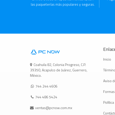
las paqueterías más populares y seguras.
Enlace
Inicio
Coahuila 82, Colonia Progreso, C.P.
Término
39350, Acapulco de Juárez, Guerrero,
México.
Aviso d
744 244 4606
Formas
744 486 5424
Polític
ventas@pcnow.com.mx
Contác