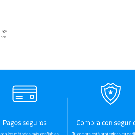
pago
enda.
Pagos seguros
Compra con seguri
 con los métodos más confiables
Tu compra está protegida y tu pedi