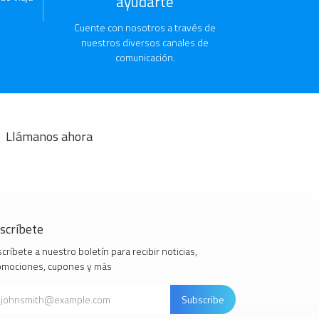
ayudarte
Cuente con nosotros a través de
nuestros diversos canales de
comunicación.
Llámanos ahora
scríbete
críbete a nuestro boletín para recibir noticias,
omociones, cupones y más
Subscribe