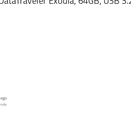
ataTraveler Exodia, 64GB, USB 3.2
pago
enda.