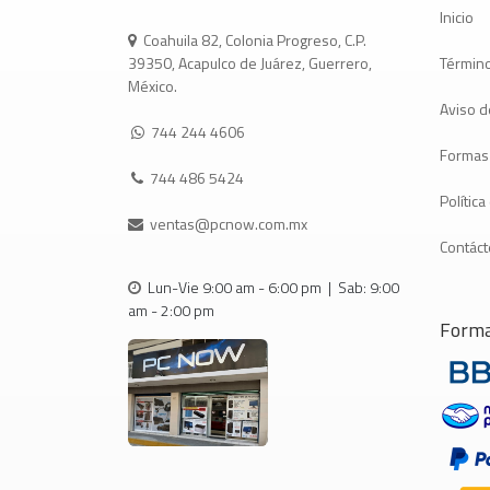
Inicio
Coahuila 82, Colonia Progreso, C.P.
Término
39350, Acapulco de Juárez, Guerrero,
México.
Aviso d
744 244 4606
Formas
744 486 5424
Polític
ventas@pcnow.com.mx
Contác
Lun-Vie 9:00 am - 6:00 pm | Sab: 9:00
am - 2:00 pm
Forma