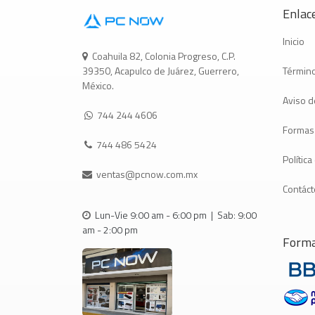
Enlace
Inicio
Coahuila 82, Colonia Progreso, C.P.
Término
39350, Acapulco de Juárez, Guerrero,
México.
Aviso d
744 244 4606
Formas
744 486 5424
Polític
ventas@pcnow.com.mx
Contác
Lun-Vie 9:00 am - 6:00 pm | Sab: 9:00
am - 2:00 pm
Forma