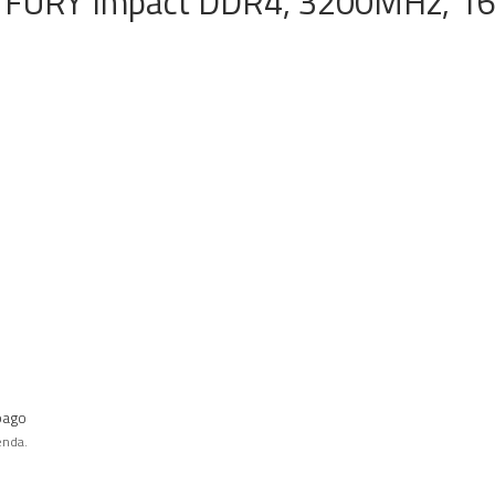
 FURY Impact DDR4, 3200MHz, 16
pago
enda.