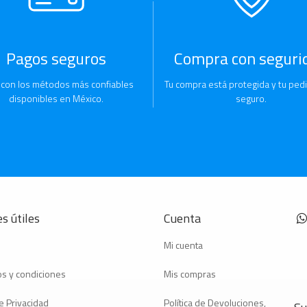
Pagos seguros
Compra con seguri
 con los métodos más confiables
Tu compra está protegida y tu pedi
disponibles en México.
seguro.
s útiles
Cuenta
Mi cuenta
s y condiciones
Mis compras
e Privacidad
Política de Devoluciones,