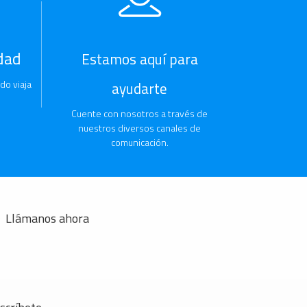
dad
Estamos aquí para
do viaja
ayudarte
Cuente con nosotros a través de
nuestros diversos canales de
comunicación.
Llámanos ahora