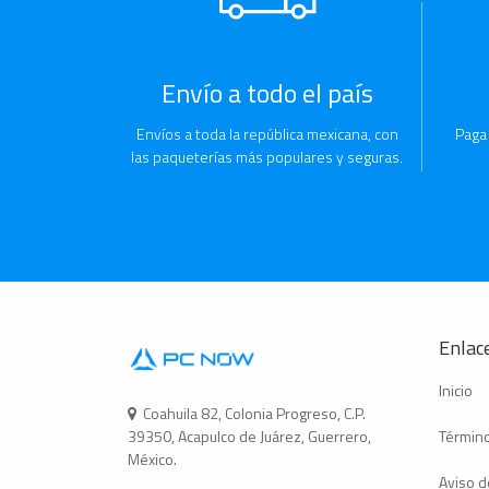
Envío a todo el país
Envíos a toda la república mexicana, con
Paga
las paqueterías más populares y seguras.
Enlace
Inicio
Coahuila 82, Colonia Progreso, C.P.
Término
39350, Acapulco de Juárez, Guerrero,
México.
Aviso d