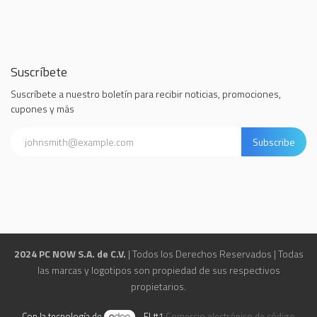
Suscríbete
Suscríbete a nuestro boletín para recibir noticias, promociones,
cupones y más
Subscribe
2024 PC NOW S.A. de C.V.
| Todos los Derechos Reservados | Todas
las marcas y logotipos son propiedad de sus respectivos
propietarios.
Con la tecnología de
- El #1
Comercio electrónico de código