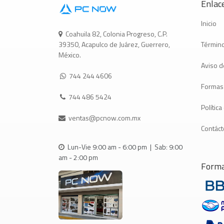
Enlace
Inicio
Coahuila 82, Colonia Progreso, C.P.
Término
39350, Acapulco de Juárez, Guerrero,
México.
Aviso d
744 244 4606
Formas
744 486 5424
Polític
ventas@pcnow.com.mx
Contác
Lun-Vie 9:00 am - 6:00 pm | Sab: 9:00
am - 2:00 pm
Forma