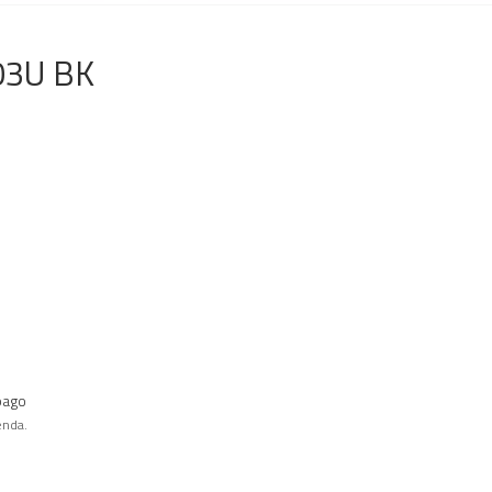
03U BK
pago
enda.