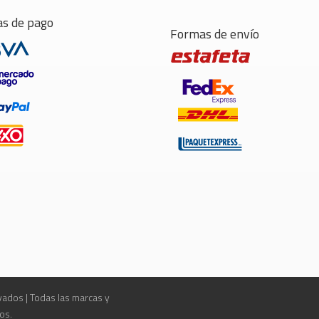
s de pago
Formas de envío
ados | Todas las marcas y
os.