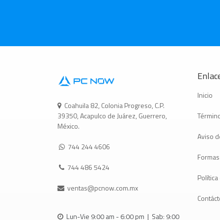
Enlace
Inicio
Coahuila 82, Colonia Progreso, C.P.
Término
39350, Acapulco de Juárez, Guerrero,
México.
Aviso d
744 244 4606
Formas
744 486 5424
Polític
ventas@pcnow.com.mx
Contác
Lun-Vie 9:00 am - 6:00 pm | Sab: 9:00