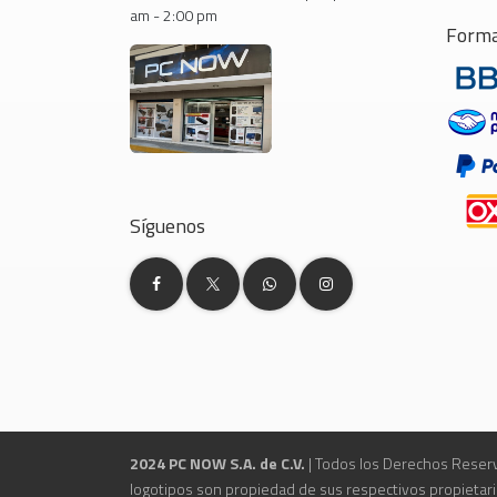
am - 2:00 pm
Forma
Síguenos
2024 PC NOW S.A. de C.V.
| Todos los Derechos Reserv
logotipos son propiedad de sus respectivos propietari