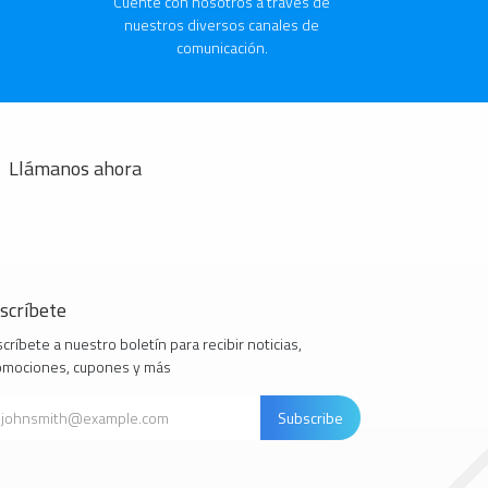
Cuente con nosotros a través de
nuestros diversos canales de
comunicación.
Llámanos ahora
scríbete
críbete a nuestro boletín para recibir noticias,
omociones, cupones y más
Subscribe