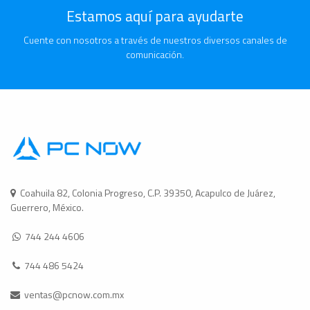
Estamos aquí para ayudarte
Cuente con nosotros a través de nuestros diversos canales de
comunicación.
Coahuila 82, Colonia Progreso, C.P. 39350, Acapulco de Juárez,
Guerrero, México.
744 244 4606
744 486 5424
ventas@pcnow.com.mx