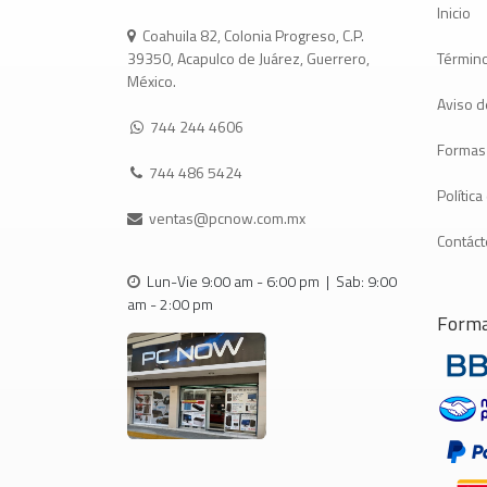
Inicio
Coahuila 82, Colonia Progreso, C.P.
Término
39350, Acapulco de Juárez, Guerrero,
México.
Aviso d
744 244 4606
Formas
744 486 5424
Polític
ventas@pcnow.com.mx
Contác
Lun-Vie 9:00 am - 6:00 pm | Sab: 9:00
am - 2:00 pm
Forma