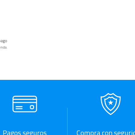
pago
enda.
Pagos seguros
Compra con seguri