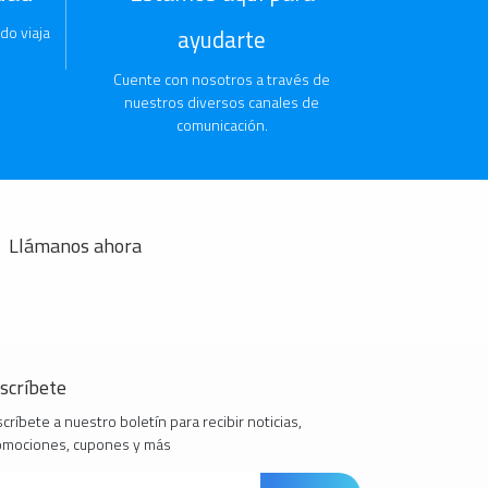
do viaja
ayudarte
Cuente con nosotros a través de
nuestros diversos canales de
comunicación.
Llámanos ahora
scríbete
críbete a nuestro boletín para recibir noticias,
omociones, cupones y más