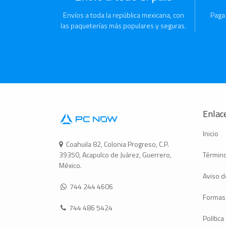
Envíos a toda la república mexicana, con
Paga
las paqueterías más populares y seguras.
Enlace
Inicio
Coahuila 82, Colonia Progreso, C.P.
Término
39350, Acapulco de Juárez, Guerrero,
México.
Aviso d
744 244 4606
Formas
744 486 5424
Polític