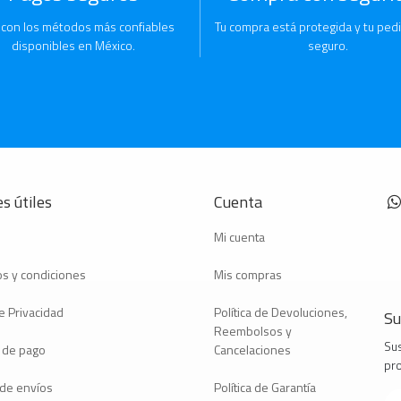
 con los métodos más confiables
Tu compra está protegida y tu pedi
disponibles en México.
seguro.
s útiles
Cuenta
Mi cuenta
s y condiciones
Mis compras
e Privacidad
Política de Devoluciones,
Su
Reembolsos y
Sus
 de pago
Cancelaciones
pr
a de envíos
Política de Garantía