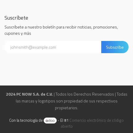
Suscríbete
Suscríbete a nuestro boletín para recibir noticias, promociones,
cupones y más
Subscribe
2024 PC NOW S.A. de C.V.
| Todos los Derechos Reservados | Todas
las marcas y logotipos son propiedad de sus respectivos
propietarios.
Con la tecnología de
- El #1
Comercio electrónico de código
abierto