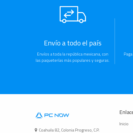
Envío a todo el país
Envíos a toda la república mexicana, con
Paga
las paqueterías más populares y seguras.
Enlace
Inicio
Coahuila 82, Colonia Progreso, C.P.