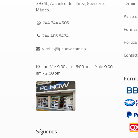
Término
39350, Acapulco de Juárez, Guerrero,
México.
Aviso d
744 244 4606
Formas
744 486 5424
Polític
ventas@pcnow.com.mx
Contác
Lun-Vie 9:00 am - 6:00 pm | Sab: 9:00
am - 2:00 pm
Forma
Síguenos