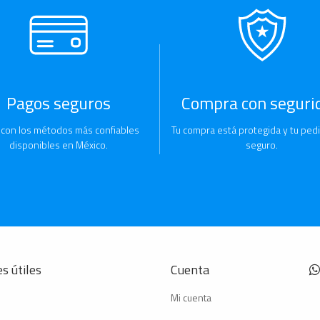
Pagos seguros
Compra con seguri
 con los métodos más confiables
Tu compra está protegida y tu pedi
disponibles en México.
seguro.
s útiles
Cuenta
Mi cuenta