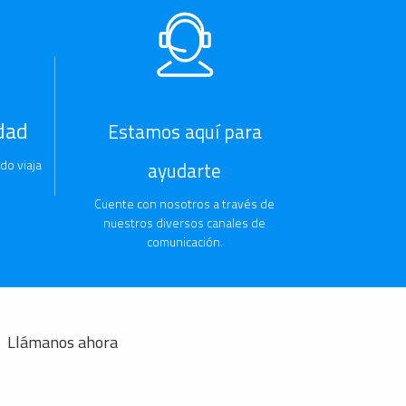
dad
Estamos aquí para
do viaja
ayudarte
Cuente con nosotros a través de
nuestros diversos canales de
comunicación.
Llámanos ahora