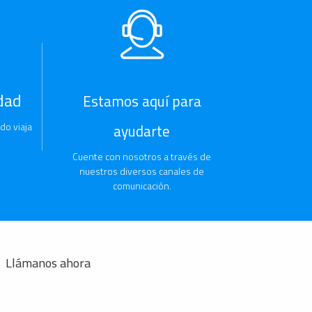
dad
Estamos aquí para
do viaja
ayudarte
Cuente con nosotros a través de
nuestros diversos canales de
comunicación.
Llámanos ahora