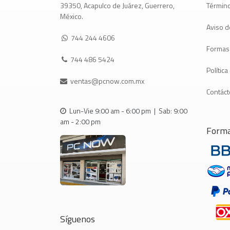
Término
39350, Acapulco de Juárez, Guerrero,
México.
Aviso d
744 244 4606
Formas
744 486 5424
Polític
ventas@pcnow.com.mx
Contác
Lun-Vie 9:00 am - 6:00 pm | Sab: 9:00
am - 2:00 pm
Forma
Síguenos