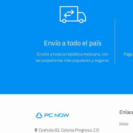
Envío a todo el país
Envíos a toda la república mexicana, con
Paga
las paqueterías más populares y seguras.
Enlace
Inicio
Coahuila 82, Colonia Progreso, C.P.