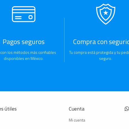
Pagos seguros
Compra con seguri
 con los métodos más confiables
Tu compra está protegida y tu pedi
disponibles en México.
seguro.
s útiles
Cuenta
Mi cuenta