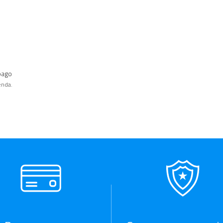
pago
enda.