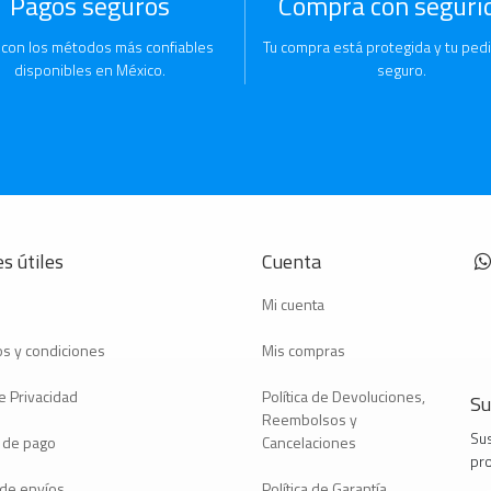
Pagos seguros
Compra con seguri
 con los métodos más confiables
Tu compra está protegida y tu pedi
disponibles en México.
seguro.
s útiles
Cuenta
Mi cuenta
s y condiciones
Mis compras
e Privacidad
Política de Devoluciones,
Su
Reembolsos y
Sus
 de pago
Cancelaciones
pr
a de envíos
Política de Garantía