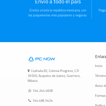
Envío a todo el país
Envíos a toda la república mexicana, con
Paga
las paqueterías más populares y seguras.
Enlace
Inicio
Coahuila 82, Colonia Progreso, C.P.
Término
39350, Acapulco de Juárez, Guerrero,
México.
Aviso d
744 244 4606
Formas
744 486 5424
Polític