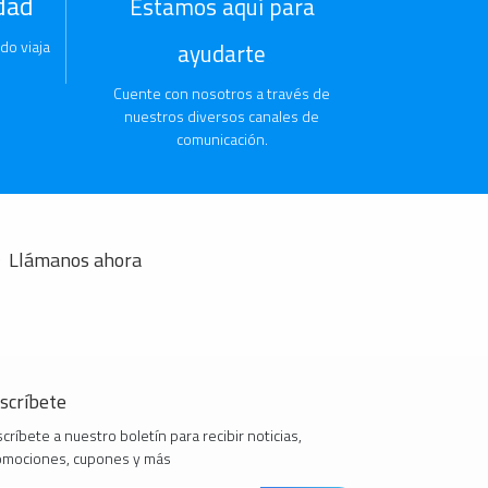
dad
Estamos aquí para
do viaja
ayudarte
Cuente con nosotros a través de
nuestros diversos canales de
comunicación.
Llámanos ahora
scríbete
críbete a nuestro boletín para recibir noticias,
omociones, cupones y más