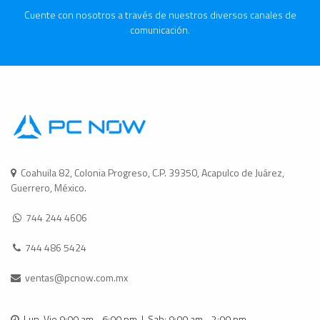
Cuente con nosotros a través de nuestros diversos canales de
comunicación.
Coahuila 82, Colonia Progreso, C.P. 39350, Acapulco de Juárez,
Guerrero, México.
744 244 4606
744 486 5424
ventas@pcnow.com.mx
Lun-Vie 9:00 am - 6:00 pm | Sab: 9:00 am - 2:00 pm