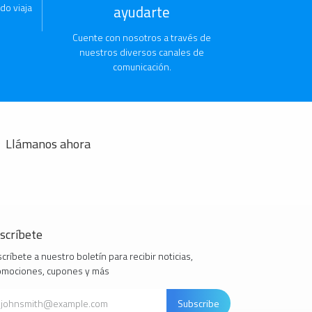
do viaja
ayudarte
Cuente con nosotros a través de
nuestros diversos canales de
comunicación.
Llámanos ahora
scríbete
críbete a nuestro boletín para recibir noticias,
omociones, cupones y más
Subscribe