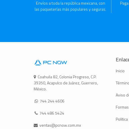
Envíos a toda la república mexicana, con
Paga
las paqueterías más populares y seguras.
Enlace
Inicio
Coahuila 82, Colonia Progreso, C.P.
Término
39350, Acapulco de Juárez, Guerrero,
México.
Aviso d
744 244 4606
Formas
744 486 5424
Polític
ventas@pcnow.com.mx