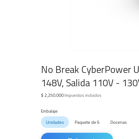
No Break CyberPower UT
148V, Salida 110V - 130V
$
2,250.000
Impuestos incluidos
Embalaje
Unidades
Paquete de 6
Docenas