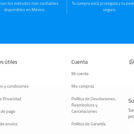
 con los métodos más confiables
Tu compra está protegida y tu pedi
disponibles en México.
seguro.
s útiles
Cuenta
Mi cuenta
s y condiciones
Mis compras
e Privacidad
Política de Devoluciones,
Su
Reembolsos y
Sus
 de pago
Cancelaciones
pr
a de envíos
Política de Garantía