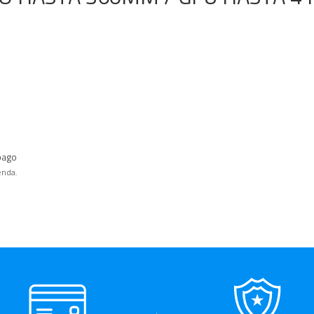
pago
enda.