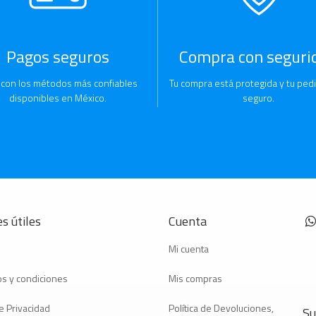
Pagos seguros
Compra con seguri
 con los métodos más confiables
Tu compra está protegida y tu pedi
disponibles en México.
seguro.
s útiles
Cuenta
Mi cuenta
s y condiciones
Mis compras
e Privacidad
Política de Devoluciones,
Su