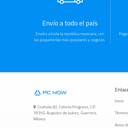
Envío a todo el país
Envíos a toda la república mexicana, con
Paga
las paqueterías más populares y seguras.
Enlace
Inicio
Coahuila 82, Colonia Progreso, C.P.
Término
39350, Acapulco de Juárez, Guerrero,
México.
Aviso d