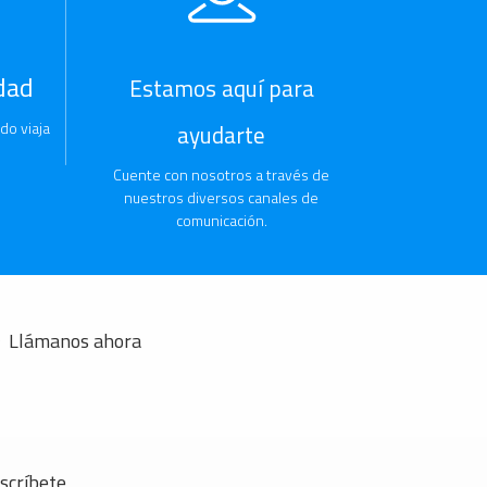
dad
Estamos aquí para
do viaja
ayudarte
Cuente con nosotros a través de
nuestros diversos canales de
comunicación.
Llámanos ahora
scríbete