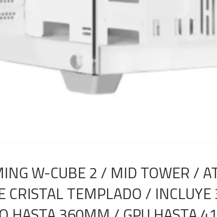
NG W-CUBE 2 / MID TOWER / ATX
E CRISTAL TEMPLADO / INCLUYE 
O HASTA 360MM / GPU HASTA 4