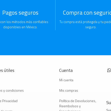
Pagos seguros
Compra con seguri
 con los métodos más confiables
Tu compra está protegida y tu pedi
disponibles en México.
seguro.
s útiles
Cuenta
Mi cuenta
s y condiciones
Mis compras
e Privacidad
Política de Devoluciones,
Su
Reembolsos y
Sus