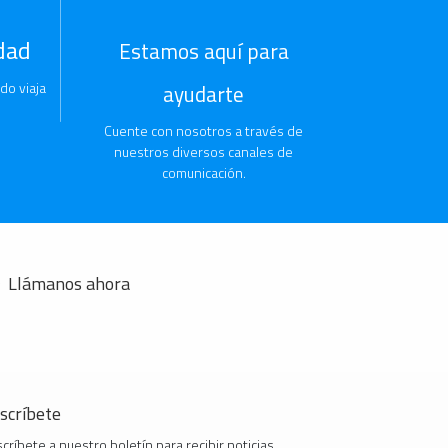
dad
Estamos aquí para
do viaja
ayudarte
Cuente con nosotros a través de
nuestros diversos canales de
comunicación.
Llámanos ahora
scríbete
críbete a nuestro boletín para recibir noticias,