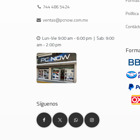
Formas
744 486 5424
Polític
ventas@pcnow.com.mx
Contác
Lun-Vie 9:00 am - 6:00 pm | Sab: 9:00
am - 2:00 pm
Forma
Síguenos