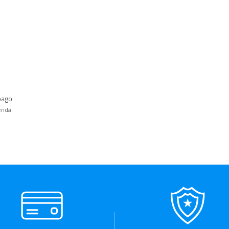
pago
enda.