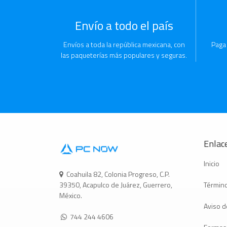
Envío a todo el país
Envíos a toda la república mexicana, con
Paga
las paqueterías más populares y seguras.
Enlace
Inicio
Coahuila 82, Colonia Progreso, C.P.
Término
39350, Acapulco de Juárez, Guerrero,
México.
Aviso d
744 244 4606